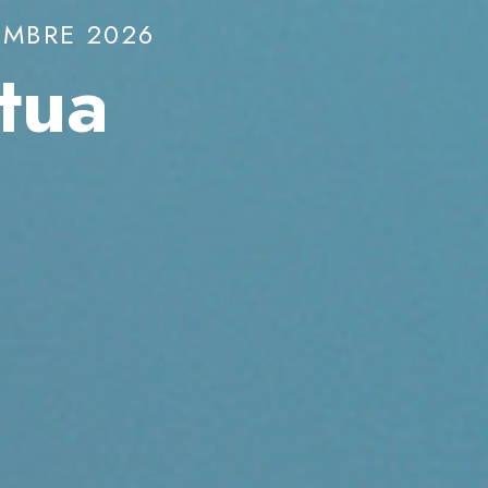
A
ascia