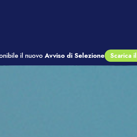
onibile il nuovo
Avviso di Selezione
Scarica 