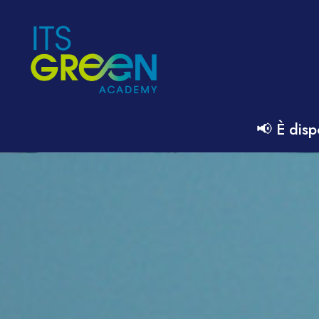
📢 È disp